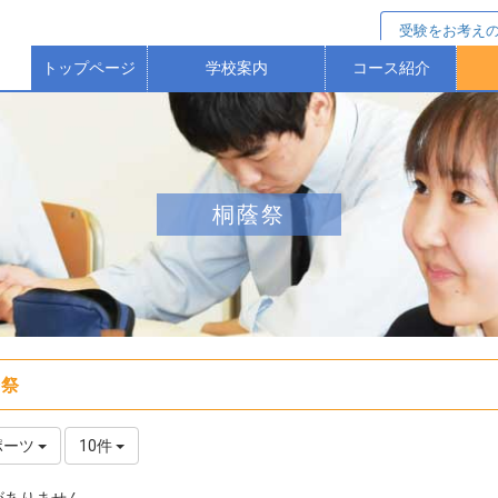
受験をお考え
トップページ
学校案内
コース紹介
校長からのごあいさつ
校歌・沿革（歴史）
本校の教育方針等
保護者アンケート
進学選抜コース
特進Ｓコース
進学コース
ス
桐蔭祭
蔭祭
ポーツ
10件