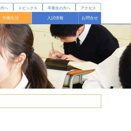
の方へ
トピックス
卒業生の方へ
アクセス
学園生活
入試情報
お問合せ
クールカレンダー
部活動紹介
施設・設備
桐蔭祭
制服
学費シミュレーション
受験をお考えの方へ
オープンスクール
塾対象入試説明会
学費・諸費用
学校説明会
募集要項
特待制度
個別相談
進路結果