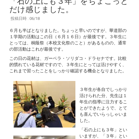
「石の上にも３年」をちょこっと
だけ感じました。
投稿日時 : 06/18
６月も半ばとなりました。ちょっと早いのですが、華道部の
１学期の活動はこの日（６月１６日）が最後です。３年生に
とっては、桐蔭祭（本校文化祭のこと）があるものの、通常
の部活動はこれが最後です。
この日の花材は、ガーベラ・ソリダコ・ドラセナです。比較
的慣れている花材ですので、３年生にとっては活けやすく、
これまで習ったことをしっかり確認する機会となりました。
３年生が各自でしっかり
活けられた分、先生は１
年生の指導に注力するこ
とができたようで、とて
も喜んでいらっしゃいま
した。
「石の上にも３年」とい
いますが、「３年」とい