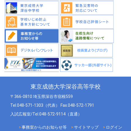
東京成徳大学深谷高等学校
〒366-0810 埼玉県深谷市宿根559
Tel.048-571-1303（代表） Fax.048-572-1791
入試広報室/Tel.048-572-9114（直通）
事務室からのお知らせ等
サイトマップ
ログイン