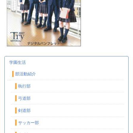
学園生活
部活動紹介
執行部
弓道部
剣道部
サッカー部