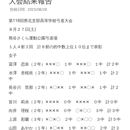
大会結果報告
投稿日時 : 2025/08/28
第118回県北支部高等学校弓道大会
８月２７日(土)
熊谷さくら運動公園弓道場
１人４射２回 計８射の的中数上位１０位まで表彰
女子
冨澤 恋奈（２年）✕✕✕〇 １中 ✕✕✕〇 １中 計２中
水澤 杏桜依（２年）✕✕✕〇 １中 ✕✕✕〇 １中 計２
中
長谷川 世那（２年）✕〇✕✕ １中 ✕✕〇✕ １中 計２
中
皆川 莉央（２年）✕✕✕✕ ０中 ✕✕✕✕ ０中 計０中
向井 理桜（２年）✕✕✕✕ ０中 〇✕〇〇 ３中 計３中
上原 彩蘭（３年）✕〇✕〇 ２中 〇✕〇〇 ３中 計５中
山田 あやか（１年）✕〇✕✕ １中 ✕✕〇〇 ２中 計３