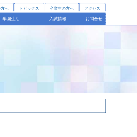
の方へ
トピックス
卒業生の方へ
アクセス
学園生活
入試情報
お問合せ
クールカレンダー
部活動紹介
施設・設備
桐蔭祭
制服
学費シミュレーション
受験をお考えの方へ
オープンスクール
塾対象入試説明会
学費・諸費用
学校説明会
募集要項
特待制度
個別相談
進路結果