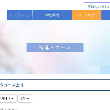
受験をお考え
トップページ
学校案内
コース紹介
校長からのごあいさつ
校歌・沿革（歴史）
本校の教育方針等
保護者アンケート
進学選抜コース
特進Ｓコース
進学コース
ス
特進Ｓコース
Sコースより
24年4月
5件