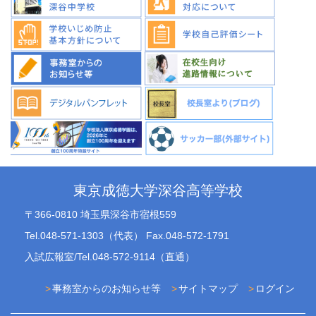
東京成徳大学深谷高等学校
〒366-0810 埼玉県深谷市宿根559
Tel.048-571-1303（代表） Fax.048-572-1791
入試広報室/Tel.048-572-9114（直通）
事務室からのお知らせ等
サイトマップ
ログイン