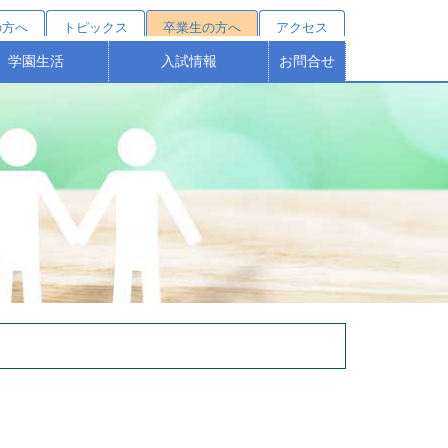
の方へ
トピックス
卒業生の方へ
アクセス
学園生活
入試情報
お問合せ
クールカレンダー
部活動紹介
施設・設備
桐蔭祭
制服
学費シミュレーション
受験をお考えの方へ
オープンスクール
塾対象入試説明会
学費・諸費用
学校説明会
募集要項
特待制度
個別相談
進路結果