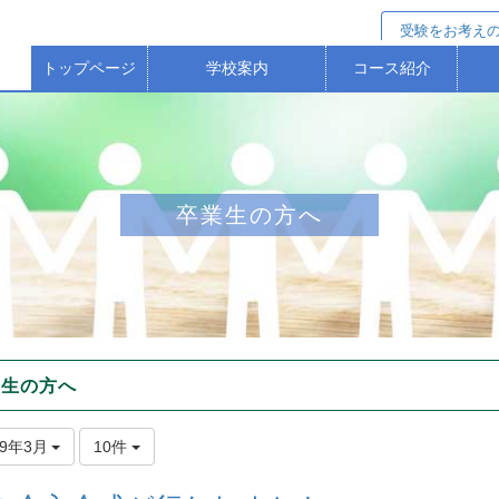
受験をお考え
トップページ
学校案内
コース紹介
校長からのごあいさつ
校歌・沿革（歴史）
本校の教育方針等
保護者アンケート
進学選抜コース
特進Ｓコース
進学コース
ス
卒業生の方へ
業生の方へ
19年3月
10件