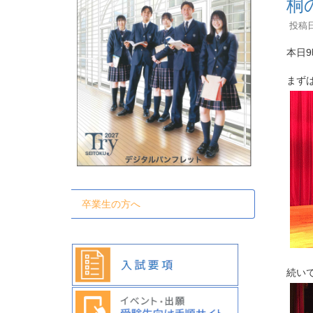
桐
投稿日時
本日
まず
卒業生の方へ
続い