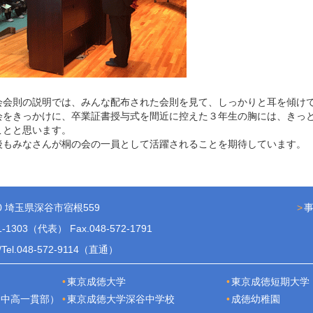
会会則の説明では、みんな配布された会則を見て、しっかりと耳を傾け
会をきっかけに、卒業証書授与式を間近に控えた３年生の胸には、きっ
ことと思います。
後もみなさんが桐の会の一員として活躍されることを期待しています。
10 埼玉県深谷市宿根559
71-1303（代表） Fax.048-572-1791
el.048-572-9114（直通）
東京成徳大学
東京成徳短期大学
（中高一貫部）
東京成徳大学深谷中学校
成徳幼稚園