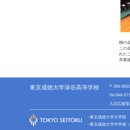
桐の
この
れた
卒業
〒366-08
東京成徳大学深谷高等学校
Tel.048-5
入試広報室/T
東京成徳大学大学院
東京成徳大学中学校