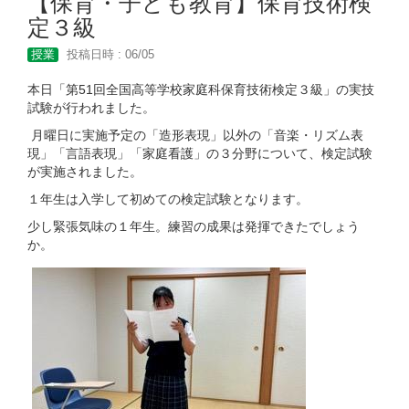
【保育・子ども教育】保育技術検
定３級
授業
投稿日時 : 06/05
本日「第51回全国高等学校家庭科保育技術検定３級」の実技
試験が行われました。
月曜日に実施予定の「造形表現」以外の「音楽・リズム表
現」「言語表現」「家庭看護」の３分野について、検定試験
が実施されました。
１年生は入学して初めての検定試験となります。
少し緊張気味の１年生。練習の成果は発揮できたでしょう
か。