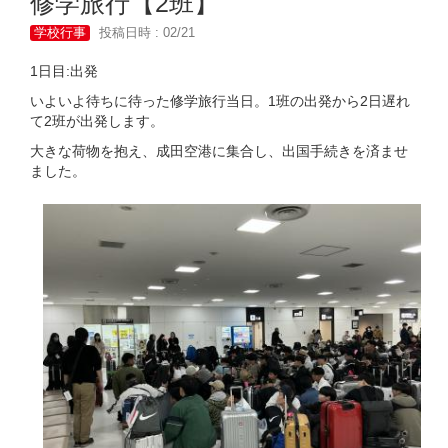
修学旅行【2班】
学校行事
投稿日時 : 02/21
1日目:出発
いよいよ待ちに待った修学旅行当日。1班の出発から2日遅れ
て2班が出発します。
大きな荷物を抱え、成田空港に集合し、出国手続きを済ませ
ました。