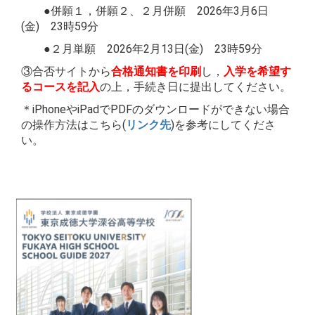
●併願１，併願２、２月併願 2026年3月6日
(金) 23時59分
●２月単願 2026年2月13日(金) 23時59分
③合否サイトから
合格通知書を印刷
し，
入学を希望す
るコースを記入
の上，手続き日に提出してください。
＊iPhoneやiPadでPDFのダウンロードができない場合
の操作方法はこちら(
リンク先
)を参考にしてくださ
い。