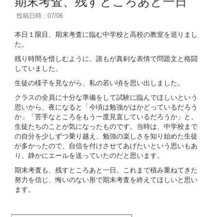
期末考査、残すところあと一日
投稿日時 : 07/06
本日１限目、期末考査に臨む中学校と高校の教室を巡りまし
た。
残り時間を惜しむように、誰もが真剣な表情で問題文と格闘
していました。
生徒の様子を見ながら、私の若い頃を思い出しました。
クラスの全員に十分な準備をして試験に臨んでほしいという
思いから、夜になると「今頃は勉強がはかどっているだろう
か」「苦手なところをもう一度見直しているだろうか」と、
生徒たちのことが気になったものです。当時は、中学校まで
の自分を少しずつ乗り越え、勉強の楽しさを知り始めた生徒
が多かったので、自信を付けさせてあげたいという思いもあ
り、静かにエールを送っていたのだと思います。
期末考査も、残すところあと一日。これまで積み重ねてきた
努力を信じ、悔いのない形で期末考査を終えてほしいと思い
ます。