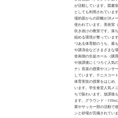
が活動しています。図書
としても利用されていま
場的面からの距離が28メ
使われています。美術室（
吹き抜けの教室です。落
組める環境が整っています
つある体育館のうち、最
や講演会などさまざまな
舎南側の生徒ホール（購
や放課後にくつろぐ人気の
ナ）音楽の授業やコンサ
しています。テニスコー
体育実技の授業をはじめ
います。学生食堂人気メ
ちで賑わいます。放課後
ます。グラウンド・110
業やサッカー部の活動で使
ンと砂場が完備されてい