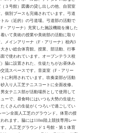
室（３号館）図書の貸し出しの他、自習室
す。個別ブースも完備されています。弓道
ートル（近的）の弓道場。弓道部の活動で
F・アリーナ）充実した施設機能を擁した
ち着いて美術の授業や美術部の活動に取り
。メインアリーナ（F・アリーナ）校内3
も大きい総合体育館。授業、部活動、行事
場面で使われています。オープンテラス校
買）脇に設置された、生徒たちがお昼休み
交流スペースです。音楽室（F・アリー
ートに利用されています。吹奏楽部が活動
ト砂入り人工芝テニスコートに全面改修。
、男女テニス部が活動場所として使用して
ニューで、昼食時にはいつも大勢の生徒た
もたくさんの生徒がくつろいで過ごしてい
mレーン全面人工芝のグラウンド。体育の授
われます。脇には110m陸上競技専用レー
ます。人工芝グラウンド１号館・第１体育