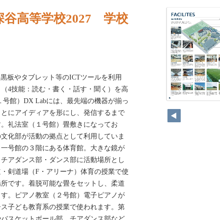
谷高等学校2027 学校
館）電子黒板やタブレット等のICTツールを利用
（4技能：読む・書く・話す・聞く）を高
（１号館）DX Labには、最先端の機器が揃っ
24
もとにアイディアを形にし、発信するまで
す。礼法室（１号館）畳敷きになってお
の文化部が活動の拠点として利用していま
）一号館の３階にある体育館。大きな鏡が
、チアダンス部・ダンス部に活動場所とし
・剣道場（F・アリーナ）体育の授業で使
場所です。着脱可能な畳をセットし、柔道
ます。ピアノ教室（２号館）電子ピアノが
ース子ども教育系の授業で使われます。第
やバスケットボール部、チアダンス部など