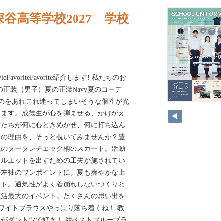
谷高等学校2027 学校
StyleFavoriteFavorite紹介します! 私たちのお
の正装（男子）夏の正装Navy夏のコーデ
朝着ていくのをあれこれ迷ってしまいそうな個性が光
20
めます。成徳生が心を弾ませる、かけがえ
輩たちが何に心ときめかせ、何に打ち込ん
顔の理由を、そっと覗いてみませんか？豊
気のタータンチェック柄のスカート。活動
シルエットを出すための工夫が施されてい
が左袖のワンポイントに。夏も爽やかな上
スト。通気性がよく着崩れしないつくりと
生活最大のイベント。たくさんの思い出を
ワイトブラウスやっぱり落ち着くね！ 教
がダントツで好き！ 紺ベストブルーブラ